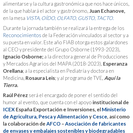
alimentarse y la cultura gastronómica que nos hace únicos,
de la que hablará el actor y gastrónomo,
Juan Echanove,
en la mesa
VISTA, OÍDO, OLFATO, GUSTO, TACTO.
Durante la jornada también se realizará la entrega de los
Reconocimientos
de la Federación vinculados al sector y a
su puesta en valor. Este año FIAB otorga estos galardones
al CEO y presidente del Grupo Osborne (1993-2023),
Ignacio Osborne;
a la directora general de Producciones
y Mercados Agrarios del MAPA (2018-2023),
Esperanza
Orellana
; a la especialista en Pediatría y doctora en
Medicina,
Rosaura Leis
; y al programa de TVE,
Aquí la
Tierra.
Raúl Pérez
será el encargado de poner el sentido del
humor al evento, que cuenta con el apoyo
institucional de
ICEX
España Exportación e Inversiones, el
Ministerio
de Agricultura, Pesca y Alimentación
y
Cesce
, así como
la colaboración de
AFCO
–
Asociación de fabricantes
de envases y embalajes sostenibles y biodegradables