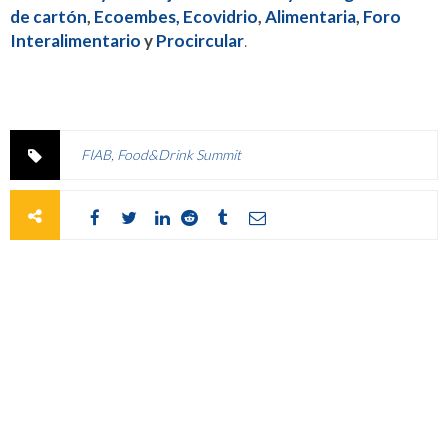
de cartón
,
Ecoembes,
Ecovidrio
,
Alimentaria
,
Foro
Interalimentario
y
Procircular
.
FIAB
,
Food&Drink Summit