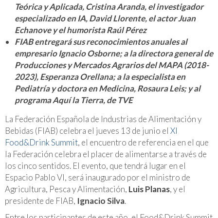
Teórica y Aplicada, Cristina Aranda, el investigador
especializado en IA, David Llorente, el actor Juan
Echanove y el humorista Raúl Pérez
FIAB entregará sus reconocimientos anuales al
empresario Ignacio Osborne; a la directora general de
Producciones y Mercados Agrarios del MAPA (2018-
2023), Esperanza Orellana; a la especialista en
Pediatría y doctora en Medicina, Rosaura Leis; y al
programa Aquí la Tierra, de TVE
La Federación Española de Industrias de Alimentación y
Bebidas (FIAB) celebra el jueves 13 de junio el
XI
Food&Drink Summit
, el encuentro de referencia en el que
la Federación celebra el placer de alimentarse a través de
los cinco sentidos. El evento, que tendrá lugar en el
Espacio Pablo VI, será inaugurado por el ministro de
Agricultura, Pesca y Alimentación,
Luis Planas
, y el
presidente de FIAB,
Ignacio Silva
.
Entre los participantes de este año, el Food&Drink Summit