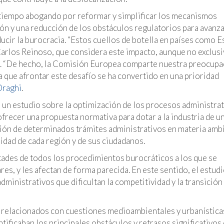
a tiempo abogando por reformar y simplificar los mecanismos
ón y una reducción de los obstáculos regulatorios para avanza
educir la burocracia. “Estos cuellos de botella en países como 
e Carlos Reinoso, que considera este impacto, aunque no exclus
ís. “De hecho, la Comisión Europea comparte nuestra preocupa
a que afrontar este desafío se ha convertido en una prioridad
Draghi
.
un estudio sobre la optimización de los procesos administra
ofrecer una propuesta normativa para dotar a la industria de u
ación de determinados trámites administrativos en materia amb
lidad de cada región y de sus ciudadanos.
ultades de todos los procedimientos burocráticos a los que se
res, y les afectan de forma parecida. En este sentido, el estud
ministrativos que dificultan la competitividad y la transición
os relacionados con cuestiones medioambientales y urbanística
tificaban los principales obstáculos y retrasos significativos