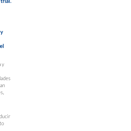
trial.
 y
el
 y
dades
han
s,
ducir
to