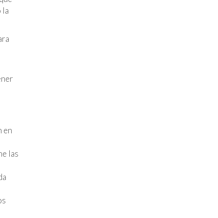
 la
ara
ener
n en
ne las
da
os