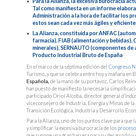
Para la Alianza, la excesiva burocracia actú
Tal como manifiesta en un informe elabor
Administración a la hora de facilitar los p
estos sean cada vez más ágiles y eficiente
La Alianza, constituida por ANFAC (autom
farmacia), FIAB (alimentación y bebidas
minerales), SERNAUTO (componentes de au
Producto Industrial Bruto de España
En el marco de la séptima edición del
Congreso Na
Turismo, y que se celebra entre hoy y mañana en B
Española,
de la mano de su portavoz, Carlos Rei
han puesto de manifiesto la necesaria simplificaci
participado Oriol Alcoba, director general d’Indús
viceconsejero de Industria, Energía y Minas de la
Transición Ecológica, Industria y Desarrollo Ec
Para la Alianza, uno de los puntos clave para que 
y simplificar la excesiva burocracia de los
proceso
que supone una gran barrera para su desarrollo y 