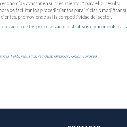
 economía y avanzar en su crecimiento. Y para ello, resulta
hora de facilitar los procedimientos para iniciar o modificar s
ficientes, promoviendo así la competitividad del sector.
ptimización de los procesos administrativos como impulso al 
pañola
,
FIAB
,
industria
,
reindustrialización
,
Union Europea