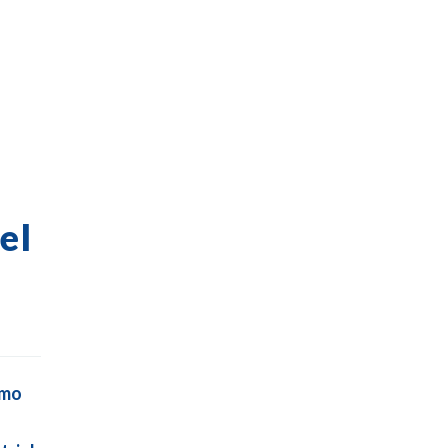
el
omo