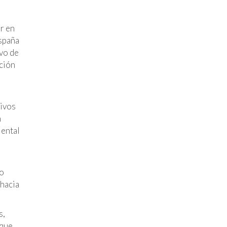
r en
España
ivo de
ción
tivos
n
iental
io
 hacia
s,
 que