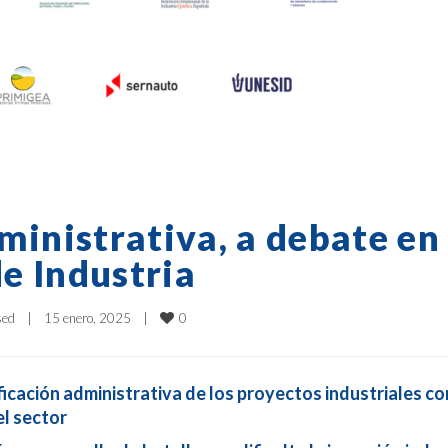
ministrativa, a debate en 
e Industria
0
sed
|
15 enero, 2025    
|
ficación administrativa de los proyectos industriales c
el sector