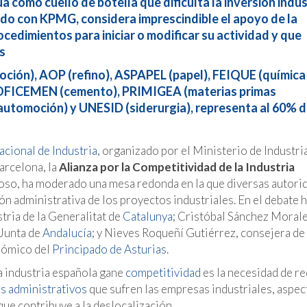
a como cuello de botella que dificulta la inversión indus
ado con KPMG, considera imprescindible el apoyo de la
rocedimientos para iniciar o modificar su actividad y que
s
oción), AOP (refino), ASPAPEL (papel), FEIQUE (química
), OFICEMEN (cemento), PRIMIGEA (materias primas
tomoción) y UNESID (siderurgia), representa al 60% d
cional de Industria
, organizado por el Ministerio de Industria
arcelona, la
Alianza por la Competitividad de la Industria
noso, ha moderado una mesa redonda en la que diversas autori
ón administrativa de los proyectos industriales. En el debate 
tria de la Generalitat de
Catalunya
; Cristóbal Sánchez Morale
 Junta de
Andalucía
; y Nieves Roqueñí Gutiérrez, consejera de
onómico del
Principado de Asturias
.
la industria española gane
competitividad
es la necesidad de re
s administrativos
que sufren las empresas industriales, aspec
que contribuye a la deslocalización.