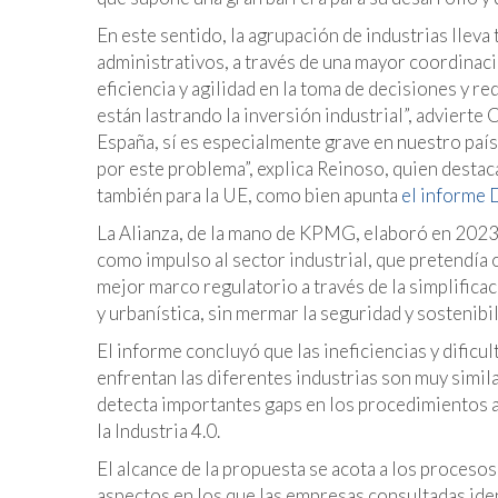
En este sentido, la agrupación de industrias llev
administrativos, a través de una mayor coordinaci
eficiencia y agilidad en la toma de decisiones y r
están lastrando la inversión industrial”, adviert
España, sí es especialmente grave en nuestro pa
por este problema”, explica Reinoso, quien destac
también para la UE, como bien apunta
el informe 
La Alianza, de la mano de KPMG, elaboró en 2023 
como impulso al sector industrial, que pretendía 
mejor marco regulatorio a través de la simplific
y urbanística, sin mermar la seguridad y sostenibi
El informe concluyó que las ineficiencias y dific
enfrentan las diferentes industrias son muy simila
detecta importantes gaps en los procedimientos ad
la Industria 4.0.
El alcance de la propuesta se acota a los proces
aspectos en los que las empresas consultadas iden