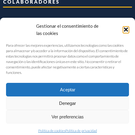
COLABORADORES
Gestionar el consentimiento de
las cookies
Para ofrecer las mejores experiencias, utilizamos tecnologías como las cookies
para almacenar y/o acceder a la información del dispositivo. El consentimiento de
estas tecnologías nos permitirá procesar datos como el comportamiento de
navegación o las identificaciones únicas en este sitio. No consentir o retirar el
consentimiento, puede afectar negativamente a ciertas características y
funciones.
Aceptar
Denegar
FIAB Federación Española de Industrias de la Alimentación y Bebidas
Ver preferencias
©2017 |
Aviso Legal
|
Privacidad
|
Política de cookies
Política de cookies
Política de privacidad