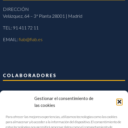
DIRECCIÓN
Velázquez, 64 – 3ª Planta 28001 | Madrid
TEL: 91 411 72 11
EMAIL:
fiab@fiab.es
COLABORADORES
Gestionar el consentimiento de
las cookies
Para ofrecer las mejores experiencias, utilizamos tecnologías como las cookies
para almacenar y/o acceder a la información del dispositivo. El consentimiento de
estas tecnologías nos permitirá procesar datos como el comportamiento de