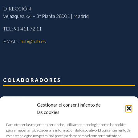
DIRECCIÓN
Velázquez, 64 – 3ª Planta 28001 | Madrid
TEL: 91 411 72 11
EMAIL:
fiab@fiab.es
COLABORADORES
Gestionar el consentimiento de
las cookies
Para ofrecer las mejores experiencias, utilizamos tecnologías como las cookies
para almacenar y/o acceder a la información del dispositivo. El consentimiento de
estas tecnologías nos permitirá procesar datos como el comportamiento de