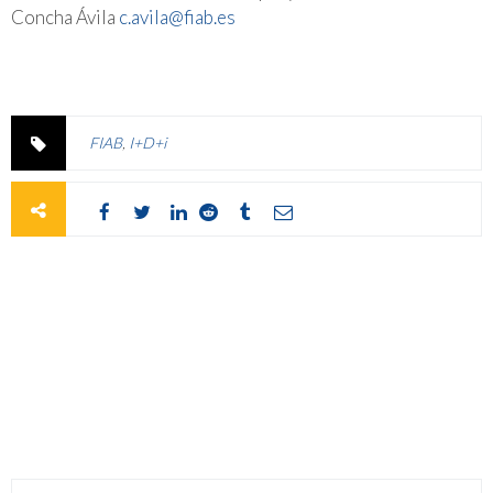
Concha Ávila
c.avila@fiab.es
FIAB
,
I+D+i