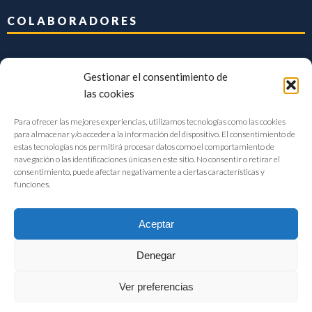
COLABORADORES
Gestionar el consentimiento de
las cookies
Para ofrecer las mejores experiencias, utilizamos tecnologías como las cookies
para almacenar y/o acceder a la información del dispositivo. El consentimiento de
estas tecnologías nos permitirá procesar datos como el comportamiento de
navegación o las identificaciones únicas en este sitio. No consentir o retirar el
consentimiento, puede afectar negativamente a ciertas características y
funciones.
Aceptar
Denegar
FIAB Federación Española de Industrias de la Alimentación y Bebidas
Ver preferencias
©2017 |
Aviso Legal
|
Privacidad
|
Política de cookies