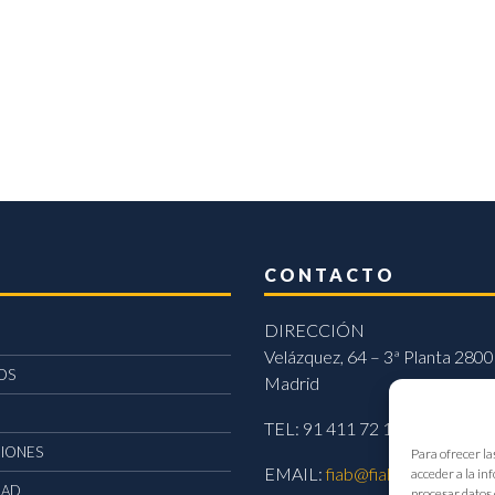
CONTACTO
DIRECCIÓN
Velázquez, 64 – 3ª Planta 2800
OS
Madrid
TEL: 91 411 72 11
CIONES
Para ofrecer la
EMAIL:
fiab@fiab.es
acceder a la in
DAD
procesar datos 