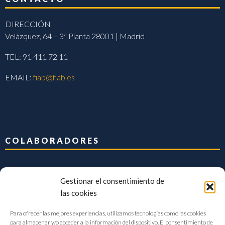
DIRECCIÓN
Velázquez, 64 – 3ª Planta 28001 | Madrid
TEL: 91 411 72 11
EMAIL:
fiab@fiab.es
COLABORADORES
Gestionar el consentimiento de
las cookies
Para ofrecer las mejores experiencias, utilizamos tecnologías como las cookies
para almacenar y/o acceder a la información del dispositivo. El consentimiento de