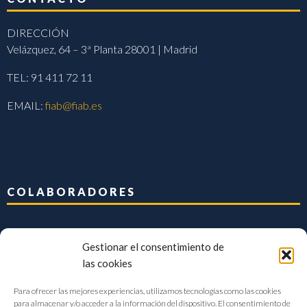
DIRECCIÓN
Velázquez, 64 – 3ª Planta 28001 | Madrid
TEL: 91 411 72 11
EMAIL:
fiab@fiab.es
COLABORADORES
Gestionar el consentimiento de
las cookies
Para ofrecer las mejores experiencias, utilizamos tecnologías como las cookies
para almacenar y/o acceder a la información del dispositivo. El consentimiento de