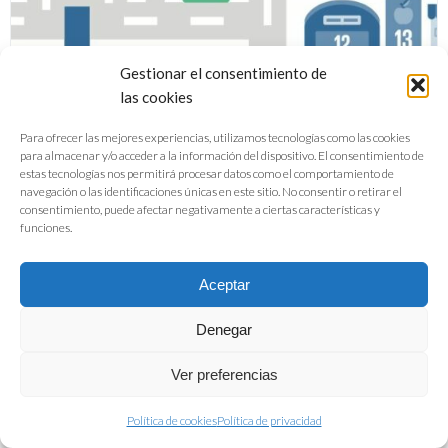
Gestionar el consentimiento de
las cookies
Para ofrecer las mejores experiencias, utilizamos tecnologías como las cookies
para almacenar y/o acceder a la información del dispositivo. El consentimiento de
estas tecnologías nos permitirá procesar datos como el comportamiento de
navegación o las identificaciones únicas en este sitio. No consentir o retirar el
Una iniciativa global: la industria de
consentimiento, puede afectar negativamente a ciertas características y
funciones.
alimentación y bebidas frente a los
ODS
Aceptar
Denegar
DESCARGAR PDF
Ver preferencias
Política de cookies
Política de privacidad