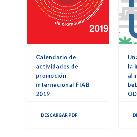
Calendario de
Una
actividades de
la 
promoción
ali
internacional FIAB
beb
2019
OD
DESCARGAR PDF
D