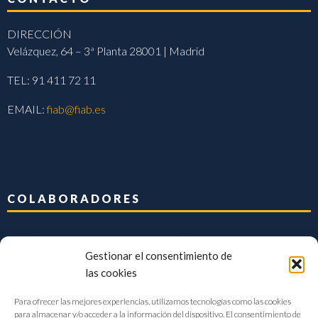
DIRECCIÓN
Velázquez, 64 – 3ª Planta 28001 | Madrid
TEL: 91 411 72 11
EMAIL:
fiab@fiab.es
COLABORADORES
Gestionar el consentimiento de
las cookies
Para ofrecer las mejores experiencias, utilizamos tecnologías como las cookies
para almacenar y/o acceder a la información del dispositivo. El consentimiento de