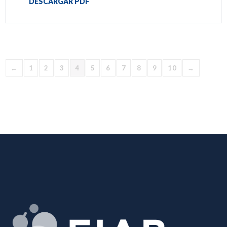
DESCARGAR PDF
←
1
2
3
4
5
6
7
8
9
10
→