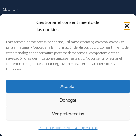
SECTOR
PUBLICACIONES
Gestionar el consentimiento de
las cookies
ACTUALIDAD
Para ofrecer las mejores experiencias, utilizamos tecnologías como las cookies
para almacenar y/o acceder a la información del dispositivo. El consentimiento de
estas tecnologías nos permitirá procesar datos como el comportamiento de
navegación o las identificaciones únicas en este sitio. No consentir o retirar el
consentimiento, puede afectar negativamente a ciertas características y
CONTACTO
funciones.
DIRECCIÓN
Aceptar
Velázquez, 64 – 3ª Planta 28001 | Madrid
TEL: 91 411 72 11
Denegar
EMAIL:
fiab@fiab.es
Ver preferencias
Política de cookies
Política de privacidad