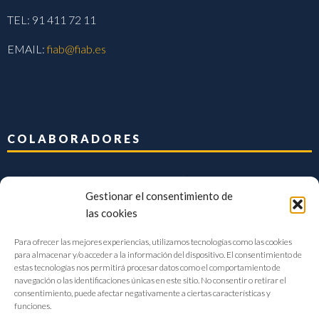
TEL: 91 411 72 11
EMAIL:
fiab@fiab.es
COLABORADORES
Gestionar el consentimiento de
las cookies
Para ofrecer las mejores experiencias, utilizamos tecnologías como las cookies
para almacenar y/o acceder a la información del dispositivo. El consentimiento de
estas tecnologías nos permitirá procesar datos como el comportamiento de
navegación o las identificaciones únicas en este sitio. No consentir o retirar el
consentimiento, puede afectar negativamente a ciertas características y
funciones.