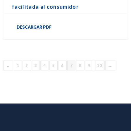
facilitada al consumidor
DESCARGAR PDF
←
1
2
3
4
5
6
7
8
9
10
→