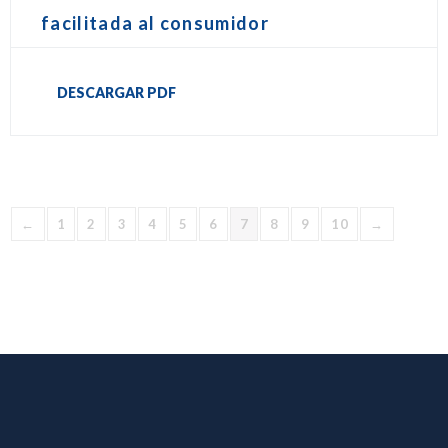
facilitada al consumidor
DESCARGAR PDF
←
1
2
3
4
5
6
7
8
9
10
→