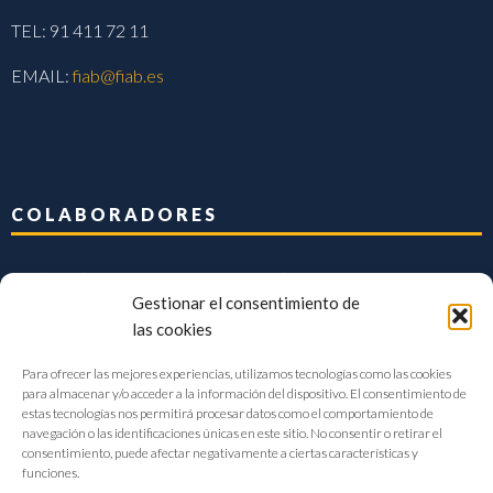
TEL: 91 411 72 11
EMAIL:
fiab@fiab.es
COLABORADORES
Gestionar el consentimiento de
las cookies
Para ofrecer las mejores experiencias, utilizamos tecnologías como las cookies
para almacenar y/o acceder a la información del dispositivo. El consentimiento de
estas tecnologías nos permitirá procesar datos como el comportamiento de
navegación o las identificaciones únicas en este sitio. No consentir o retirar el
consentimiento, puede afectar negativamente a ciertas características y
funciones.