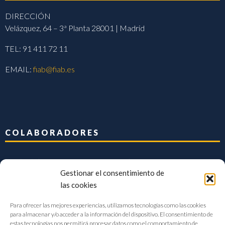
DIRECCIÓN
Velázquez, 64 – 3ª Planta 28001 | Madrid
TEL: 91 411 72 11
EMAIL:
fiab@fiab.es
COLABORADORES
Gestionar el consentimiento de
las cookies
Para ofrecer las mejores experiencias, utilizamos tecnologías como las cookies
para almacenar y/o acceder a la información del dispositivo. El consentimiento de
estas tecnologías nos permitirá procesar datos como el comportamiento de