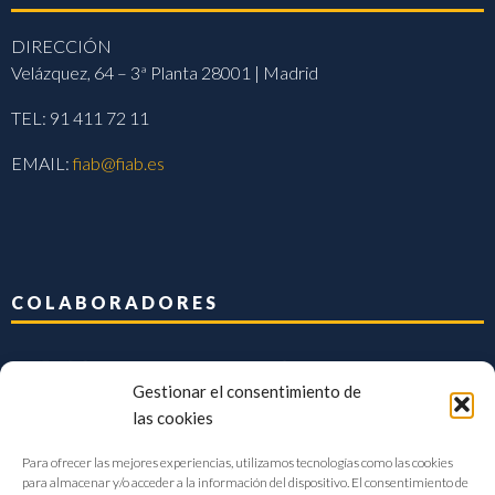
DIRECCIÓN
Velázquez, 64 – 3ª Planta 28001 | Madrid
TEL: 91 411 72 11
EMAIL:
fiab@fiab.es
COLABORADORES
Gestionar el consentimiento de
las cookies
Para ofrecer las mejores experiencias, utilizamos tecnologías como las cookies
para almacenar y/o acceder a la información del dispositivo. El consentimiento de