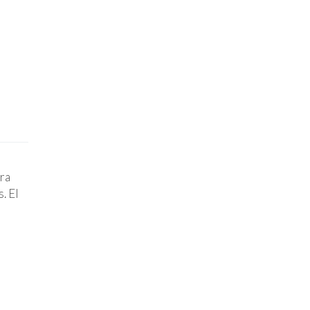
ra
. El