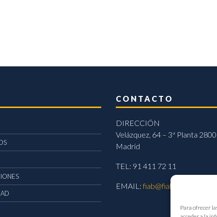
CONTACTO
DIRECCIÓN
Velázquez, 64 – 3ª Planta 2800
OS
Madrid
TEL: 91 411 72 11
CIONES
EMAIL:
fiab@fiab.es
DAD
Para ofrecer la
acceder a la in