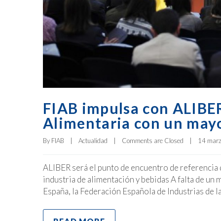
FIAB impulsa con ALIBER
Alimentaria con un mayo
By 
FIAB
|
Actualidad
|
Comments are Closed
|
14 marzo
ALIBER será el punto de encuentro de referencia d
industria de alimentación y bebidas A falta de un 
España, la Federación Española de Industrias de 