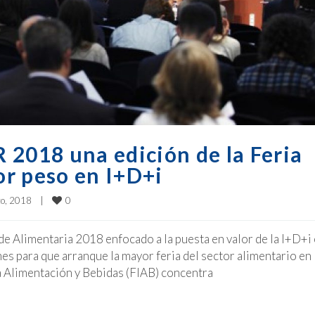
 2018 una edición de la Feria
r peso en I+D+i
0
, 2018    
|
e Alimentaria 2018 enfocado a la puesta en valor de la I+D+i 
mes para que arranque la mayor feria del sector alimentario en
la Alimentación y Bebidas (FIAB) concentra