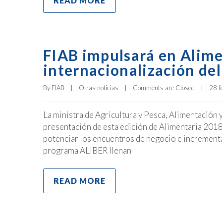
READ MORE
FIAB impulsará en Alime
internacionalización del
By 
FIAB
|
Otras noticias
|
Comments are Closed
|
28 f
La ministra de Agricultura y Pesca, Alimentación 
presentación de esta edición de Alimentaria 201
potenciar los encuentros de negocio e incrementar
programa ALIBER llenan
READ MORE