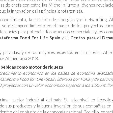
as de chefs con estrellas Michelin junto a jóvenes revelac
que la innovación es la principal protagonista.
onocimiento, la creación de sinergias y el networking, 
es sobre emprendimiento en el marco de los proyectos eur
rencias para potenciar los acuerdos comerciales y los con
ataforma Food For Life-Spain
y el
Centro para el Desar
 y privadas, y de los mayores expertos en la materia, ALI
 de Alimentaria 2018.
 y bebidas como motor de riqueza
l crecimiento económico en los países de economía avanzad
lataforma Food for Life–Spain, liderada por FIAB y de partici
 proyectos con un valor económico superior a los 1.500 millo
rimer sector industrial del país. Su alto nivel en tecnolo
d de sus productos y la buena inversión de sus compañías en
 dentro del conjunto de la economía nacional. Por ello, consc