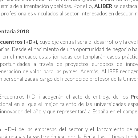
stria de alimentación y bebidas. Por ello,
ALIBER
se destaca
os profesionales vinculados al sector interesados en descubri
entaria 2018
cuentros I+D+i,
cuyo eje central será el desarrollo y la evo
arias. Desde el nacimiento de una oportunidad de negocio ha
n en el mercado, estas jornadas contemplarán casos prácti
portunidades a través de proyectos europeos de innov
 generación de valor para las pymes. Además, ALIBER recoge
n personalizada a cargo del reconocido profesor de la Unive
Encuentros I+D+i acogerán el acto de entrega de los
Pre
ional en el que el mejor talento de las universidades esp
innovador del año y que representará a España en el camp
en I+D+i de las empresas del sector y el lanzamiento de 
ará una visita gastronómica por la Feria. Las últimas tend