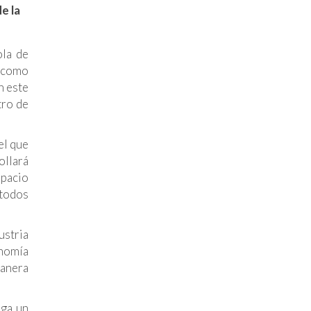
e la
ola de
n como
n este
ro de
el que
ollará
spacio
 todos
ustria
onomía
manera
ega un