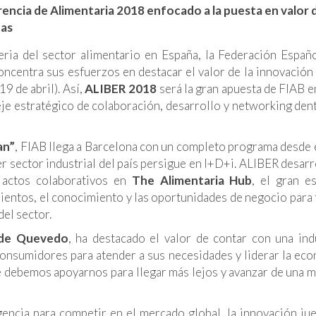
encia de Alimentaria 2018 enfocado a la puesta en valor d
das
eria del sector alimentario en España, la Federación Españ
ncentra sus esfuerzos en destacar el valor de la innovació
9 de abril). Así,
ALIBER 2018
será la gran apuesta de FIAB e
je estratégico de colaboración, desarrollo y
networking
dent
an”
,
FIAB llega a Barcelona con un completo programa desde 
er sector industrial del país persigue en I+D+i. ALIBER desarr
 actos colaborativos en
The Alimentaria Hub
, el gran e
mientos, el conocimiento y las oportunidades de negocio para
del sector.
 de Quevedo
, ha destacado el valor de contar con una ind
 consumidores para atender a sus necesidades y liderar la ec
ue debemos apoyarnos para llegar más lejos y avanzar de una 
gencia para competir en el mercado global, la innovación ju