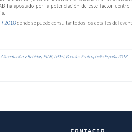
IAB ha apostado por la potenciación de este factor dentro
ia.
ER 2018
donde se puede consultar todos los detalles del even
a Alimentación y Bebidas
,
FIAB
,
I+D+i
,
Premios Ecotrophelia España 2018
CONTACTO