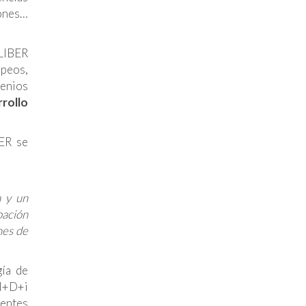
iones…
ALIBER
opeos,
venios
rollo
BER se
a y un
pación
nes de
gía de
 I+D+i
ientes