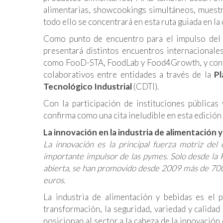
alimentarias,
showcookings
simultáneos, muestr
todo ello se concentrará en esta ruta guiada en la 
Como punto de encuentro para el impulso del c
presentará distintos encuentros internacional
como FooD-STA, FoodLab y Food4Growth, y confe
colaborativos entre entidades a través de la
Pl
Tecnológico Industrial
(CDTI).
Con la participación de instituciones públicas
confirma como una cita ineludible en esta edición
La innovación en la industria de alimentación
La innovación es la principal fuerza motriz de
importante impulsor de las pymes. Solo desde la P
abierta, se han promovido desde 2009 más de 700
euros.
La industria de alimentación y bebidas es el p
transformación, la seguridad, variedad y calida
posicionan al sector a la cabeza de la innovación