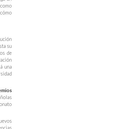
 como
r cómo
lución
sta su
cos de
ación
rá una
rsidad
mios
añolas
eonato
nuevos
encias