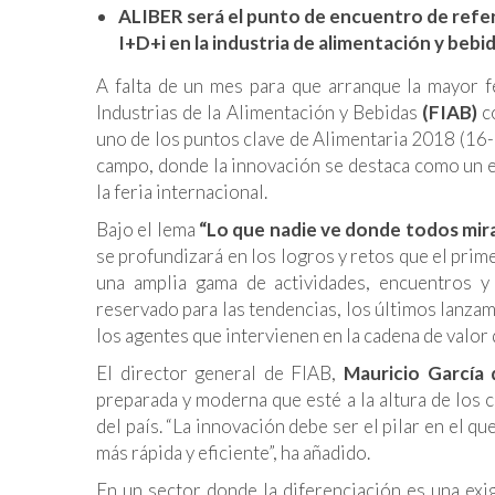
ALIBER será el punto de encuentro de refer
I+D+i en la industria de alimentación y bebi
A falta de un mes para que arranque la mayor f
Industrias de la Alimentación y Bebidas
(FIAB)
co
uno de los puntos clave de Alimentaria 2018 (16-1
campo, donde la innovación se destaca como un e
la feria internacional.
Bajo el lema
“Lo que nadie ve donde todos mir
se profundizará en los logros y retos que el prim
una amplia gama de actividades, encuentros y
reservado para las tendencias, los últimos lanza
los agentes que intervienen en la cadena de valor 
El director general de FIAB,
Mauricio García
preparada y moderna que esté a la altura de los
del país. “
La innovación debe ser el pilar en el q
más rápida y eficiente”
, ha añadido.
En un sector donde la diferenciación es una exi