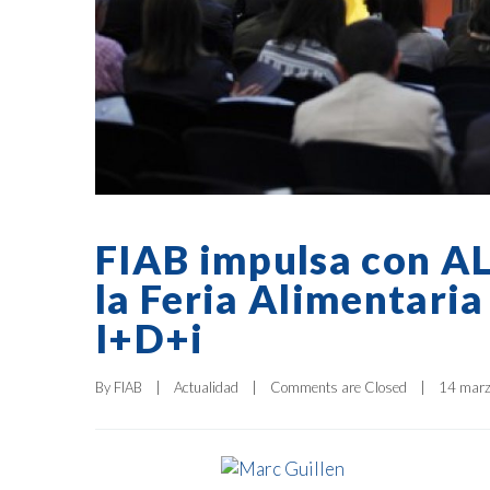
FIAB impulsa con AL
la Feria Alimentari
I+D+i
By 
FIAB
|
Actualidad
|
Comments are Closed
|
14 marzo