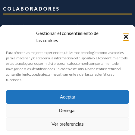
COLABORADORES
Gestionar el consentimiento de
las cookies
Para ofrecer las mejores experiencias, utilizamos tecnologías como las cookies
para almacenar y/o acceder a la información del dispositivo. El consentimiento de
estas tecnologías nos permitirá procesar datos como el comportamiento de
navegación o las identificaciones únicas en este sitio. No consentir o retirar el
consentimiento, puede afectar negativamente a ciertas características y
funciones.
Aceptar
Denegar
FIAB Federación Española de Industrias de la Alimentación y Bebidas
Ver preferencias
©2017 |
Aviso Legal
|
Privacidad
|
Política de cookies