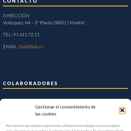
CONTACTO
DIRECCIÓN
Velázquez, 64 – 3ª Planta 28001 | Madrid
TEL: 91 411 72 11
EMAIL:
fiab@fiab.es
COLABORADORES
Gestionar el consentimiento de
las cookies
Para ofrecer las mejores experiencias, utilizamos tecnologías como las cookies
para almacenar y/o acceder a la información del dispositivo. El consentimiento de