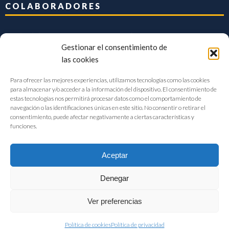
COLABORADORES
Gestionar el consentimiento de
las cookies
Para ofrecer las mejores experiencias, utilizamos tecnologías como las cookies
para almacenar y/o acceder a la información del dispositivo. El consentimiento de
estas tecnologías nos permitirá procesar datos como el comportamiento de
navegación o las identificaciones únicas en este sitio. No consentir o retirar el
consentimiento, puede afectar negativamente a ciertas características y
funciones.
Aceptar
Denegar
FIAB Federación Española de Industrias de la Alimentación y Bebidas
Ver preferencias
©2017 |
Aviso Legal
|
Privacidad
|
Política de cookies
Política de cookies
Política de privacidad