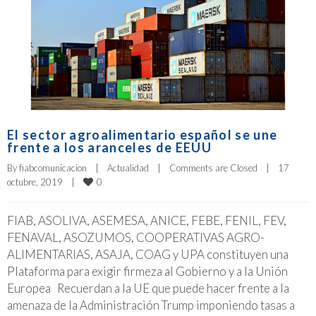
El sector agroalimentario español se une
frente a los aranceles de EEUU
By 
fiabcomunicacion
|
Actualidad
|
Comments are Closed
|
17 
0
octubre, 2019    
|
FIAB, ASOLIVA, ASEMESA, ANICE, FEBE, FENIL, FEV,
FENAVAL, ASOZUMOS, COOPERATIVAS AGRO-
ALIMENTARIAS, ASAJA, COAG y UPA constituyen una
Plataforma para exigir firmeza al Gobierno y a la Unión
Europea Recuerdan a la UE que puede hacer frente a la
amenaza de la Administración Trump imponiendo tasas a