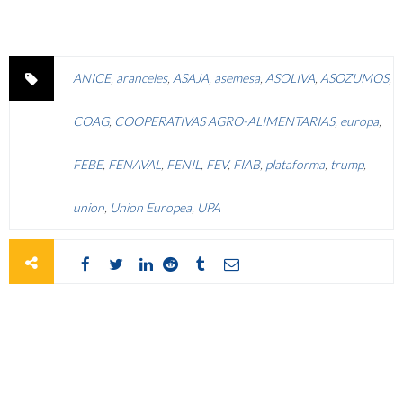
ANICE
,
aranceles
,
ASAJA
,
asemesa
,
ASOLIVA
,
ASOZUMOS
,
COAG
,
COOPERATIVAS AGRO-ALIMENTARIAS
,
europa
,
FEBE
,
FENAVAL
,
FENIL
,
FEV
,
FIAB
,
plataforma
,
trump
,
union
,
Union Europea
,
UPA