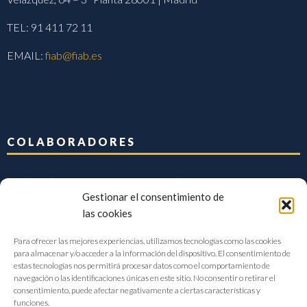
TEL: 91 411 72 11
EMAIL:
fiab@fiab.es
COLABORADORES
Gestionar el consentimiento de
las cookies
Para ofrecer las mejores experiencias, utilizamos tecnologías como las cookies
para almacenar y/o acceder a la información del dispositivo. El consentimiento de
estas tecnologías nos permitirá procesar datos como el comportamiento de
navegación o las identificaciones únicas en este sitio. No consentir o retirar el
consentimiento, puede afectar negativamente a ciertas características y
funciones.