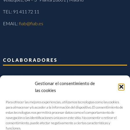
TEL: 91 411 72 11
EMAIL:
fiab@fiab.es
COLABORADORES
Gestionar el consentimiento de
las cookies
Para ofrecer las mejores experiencias, utilizamos tecnologías como las cookies
para almacenar y/o acceder a la información del dispositivo. El consentimiento de
estas tecnologías nos permitirá procesar datos como el comportamiento de
navegación o las identificaciones únicas en este sitio. No consentir o retirar el
consentimiento, puede afectar negativamente a ciertas características y
funciones.