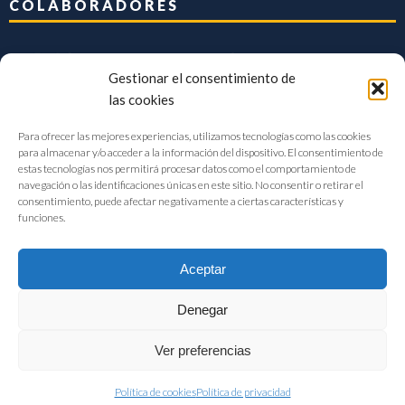
COLABORADORES
Gestionar el consentimiento de
las cookies
Para ofrecer las mejores experiencias, utilizamos tecnologías como las cookies
para almacenar y/o acceder a la información del dispositivo. El consentimiento de
estas tecnologías nos permitirá procesar datos como el comportamiento de
navegación o las identificaciones únicas en este sitio. No consentir o retirar el
consentimiento, puede afectar negativamente a ciertas características y
funciones.
Aceptar
Denegar
FIAB Federación Española de Industrias de la Alimentación y Bebidas
Ver preferencias
©2017 |
Aviso Legal
|
Privacidad
|
Política de cookies
Política de cookies
Política de privacidad