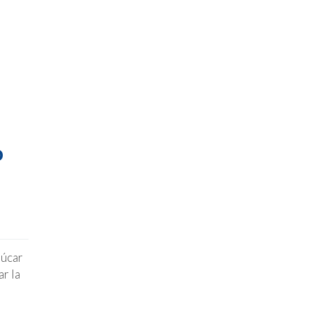
o
azúcar
r la