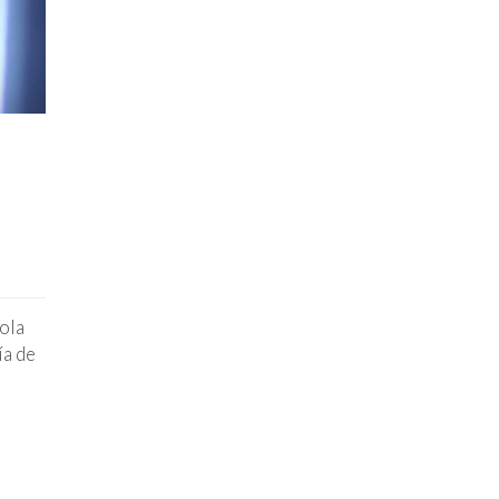
ola
ía de