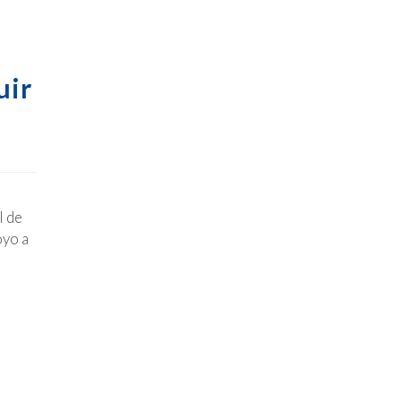
uir
l de
oyo a