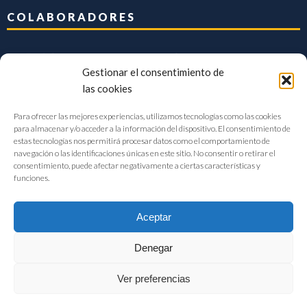
COLABORADORES
Gestionar el consentimiento de
las cookies
Para ofrecer las mejores experiencias, utilizamos tecnologías como las cookies
para almacenar y/o acceder a la información del dispositivo. El consentimiento de
estas tecnologías nos permitirá procesar datos como el comportamiento de
navegación o las identificaciones únicas en este sitio. No consentir o retirar el
consentimiento, puede afectar negativamente a ciertas características y
funciones.
Aceptar
Denegar
FIAB Federación Española de Industrias de la Alimentación y Bebidas
Ver preferencias
©2017 |
Aviso Legal
|
Privacidad
|
Política de cookies