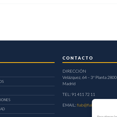
CONTACTO
DIRECCIÓN
Velázquez, 64 – 3ª Planta 2800
OS
Madrid
TEL: 91 411 72 11
CIONES
EMAIL:
fiab@fiab.es
DAD
Para ofrecer la