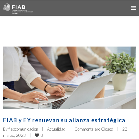
FIAB y EY renuevan su alianza estratégica
By 
fiabcomunicacion
|
Actualidad
|
Comments are Closed
|
22 
0
marzo, 2023    
|