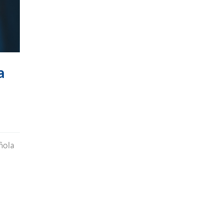
a
ñola