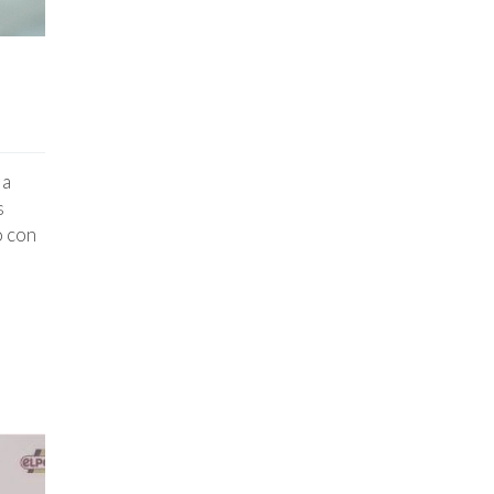
la
s
o con