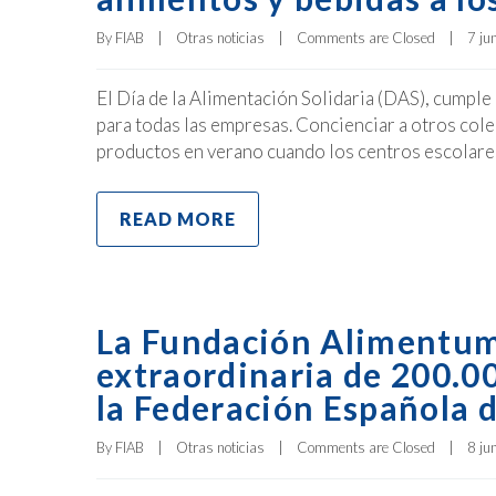
By 
FIAB
|
Otras noticias
|
Comments are Closed
|
7 jun
El Día de la Alimentación Solidaria (DAS), cumpl
para todas las empresas. Concienciar a otros col
productos en verano cuando los centros escolares 
READ MORE
La Fundación Alimentum
extraordinaria de 200.00
la Federación Española 
By 
FIAB
|
Otras noticias
|
Comments are Closed
|
8 jun