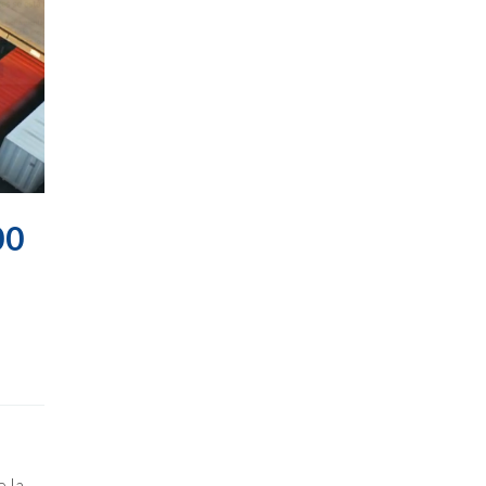
00
e la