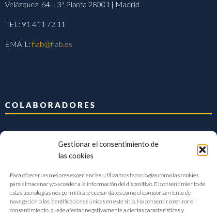
Velázquez, 64 – 3ª Planta 28001 | Madrid
TEL: 91 411 72 11
EMAIL:
fiab@fiab.es
COLABORADORES
Gestionar el consentimiento de
las cookies
Para ofrecer las mejores experiencias, utilizamos tecnologías como las cookies
para almacenar y/o acceder a la información del dispositivo. El consentimiento de
estas tecnologías nos permitirá procesar datos como el comportamiento de
navegación o las identificaciones únicas en este sitio. No consentir o retirar el
consentimiento, puede afectar negativamente a ciertas características y