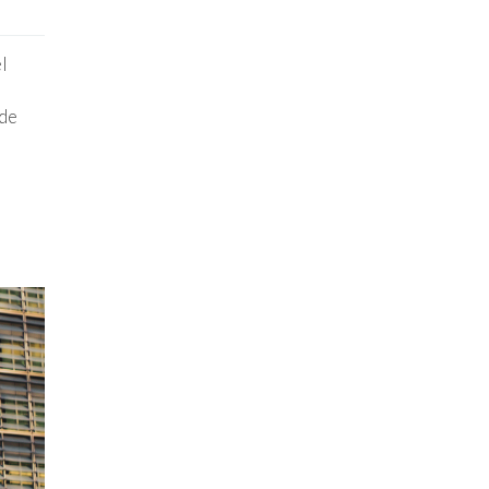
l
l
 de