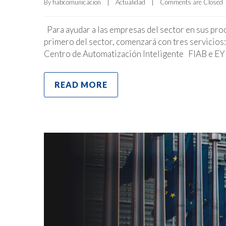
By 
fiabcomunicacion
|
Actualidad
|
Comments are Closed
Para ayudar a las empresas del sector en sus proc
primero del sector, comenzará con tres servicios:
Centro de Automatización Inteligente FIAB e EY 
READ MORE