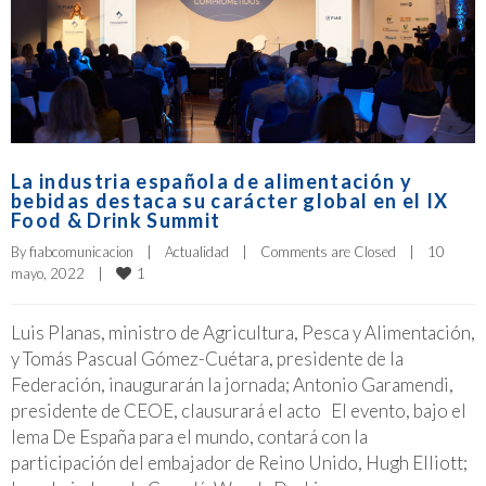
La industria española de alimentación y
bebidas destaca su carácter global en el IX
Food & Drink Summit
By 
fiabcomunicacion
|
Actualidad
|
Comments are Closed
|
10 
1
mayo, 2022    
|
Luis Planas, ministro de Agricultura, Pesca y Alimentación,
y Tomás Pascual Gómez-Cuétara, presidente de la
Federación, inaugurarán la jornada; Antonio Garamendi,
presidente de CEOE, clausurará el acto El evento, bajo el
lema De España para el mundo, contará con la
participación del embajador de Reino Unido, Hugh Elliott;