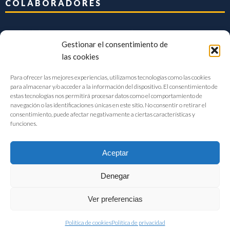
COLABORADORES
Gestionar el consentimiento de
las cookies
Para ofrecer las mejores experiencias, utilizamos tecnologías como las cookies
para almacenar y/o acceder a la información del dispositivo. El consentimiento de
estas tecnologías nos permitirá procesar datos como el comportamiento de
navegación o las identificaciones únicas en este sitio. No consentir o retirar el
consentimiento, puede afectar negativamente a ciertas características y
funciones.
Aceptar
Denegar
FIAB Federación Española de Industrias de la Alimentación y Bebidas
Ver preferencias
©2017 |
Aviso Legal
|
Privacidad
|
Política de cookies
Política de cookies
Política de privacidad