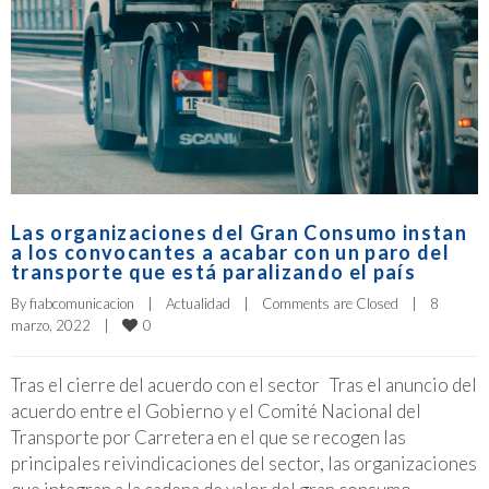
Las organizaciones del Gran Consumo instan
a los convocantes a acabar con un paro del
transporte que está paralizando el país
By 
fiabcomunicacion
|
Actualidad
|
Comments are Closed
|
8 
0
marzo, 2022    
|
Tras el cierre del acuerdo con el sector Tras el anuncio del
acuerdo entre el Gobierno y el Comité Nacional del
Transporte por Carretera en el que se recogen las
principales reivindicaciones del sector, las organizaciones