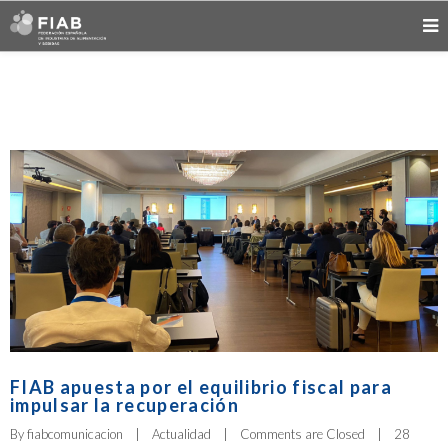
FIAB apuesta por el equilibrio fiscal para
impulsar la recuperación
By 
fiabcomunicacion
|
Actualidad
|
Comments are Closed
|
28 