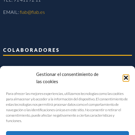
EMAIL:
fiab@fiab.es
COLABORADORES
Gestionar el consentimiento de
las cookies
Para ofrecer las mejores experiencias, utilizamos tecnologías como las cookies
para almacenar y/o acceder a la información del dispositivo. El consentimiento de
estas tecnologías nos permitirá procesar datos como el comportamiento de
navegación o las identificaciones únicas en este sitio. No consentir o retirar el
consentimiento, puede afectar negativamente a ciertas características y
funciones.