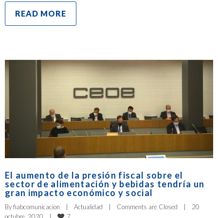
READ MORE
El aumento de la presión fiscal sobre el
sector de alimentación y bebidas tendría un
gran impacto económico y social
By 
fiabcomunicacion
|
Actualidad
|
Comments are Closed
|
20 
7
octubre, 2020    
|