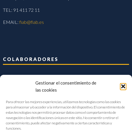
TEL: 91 411 72 11
EMAIL:
fiab@fiab.es
COLABORADORES
Gestionar el consentimiento de
las cookies
Para ofrecer las mejores experiencias, utilizamos tecnologías como las cookies
para almacenar y/o acceder a la información del dispositivo. El consentimiento de
estas tecnologías nos permitirá procesar datos como el comportamiento de
navegación o las identificaciones únicas en este sitio. No consentir o retirar el
consentimiento, puede afectar negativamente a ciertas características y
funciones.