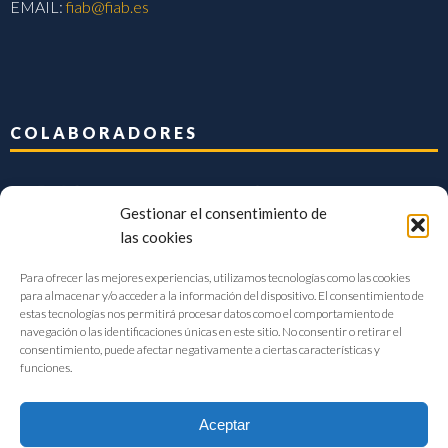
EMAIL:
fiab@fiab.es
COLABORADORES
Gestionar el consentimiento de
las cookies
Para ofrecer las mejores experiencias, utilizamos tecnologías como las cookies
para almacenar y/o acceder a la información del dispositivo. El consentimiento de
estas tecnologías nos permitirá procesar datos como el comportamiento de
navegación o las identificaciones únicas en este sitio. No consentir o retirar el
consentimiento, puede afectar negativamente a ciertas características y
funciones.
Aceptar