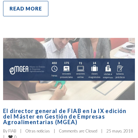
READ MORE
El director general de FIAB en la IX edición
del Máster en Gestión de Empresas
Agroalimentarias (MGEA)
By 
FIAB
|
Otras noticias
|
Comments are Closed
|
25 mayo, 2018    
0
|