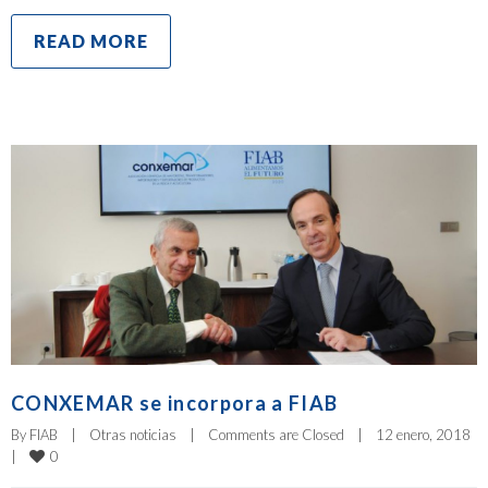
READ MORE
CONXEMAR se incorpora a FIAB
By 
FIAB
|
Otras noticias
|
Comments are Closed
|
12 enero, 2018    
0
|