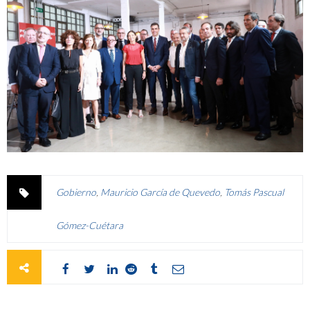
Gobierno
,
Mauricio García de Quevedo
,
Tomás Pascual
Gómez-Cuétara