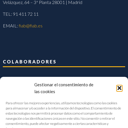
Velázquez, 64 – 3ª Planta 28001 | Madrid
TEL: 91 411 72 11
EMAIL:
fiab@fiab.es
COLABORADORES
Gestionar el consentimiento de
las cookies
Para ofrecer las mejores experiencias, utilizamos tecnologías como las cookies
para almacenar y/o acceder a la información del dispositivo. El consentimiento de
estas tecnologías nos permitirá procesar datos como el comportamiento de
navegación o las identificaciones únicas en este sitio. No consentir o retirar el
consentimiento, puede afectar negativamente a ciertas características y