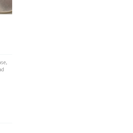
ase,
ad