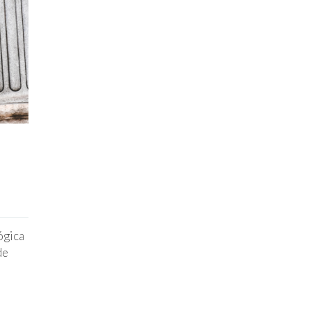
ógica
de