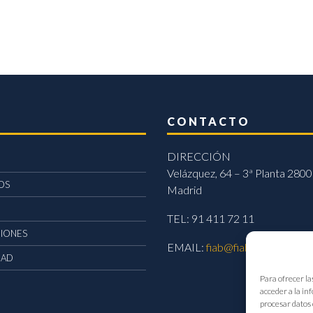
CONTACTO
DIRECCIÓN
Velázquez, 64 – 3ª Planta 2800
OS
Madrid
TEL: 91 411 72 11
CIONES
EMAIL:
fiab@fiab.es
DAD
Para ofrecer la
acceder a la in
procesar datos 