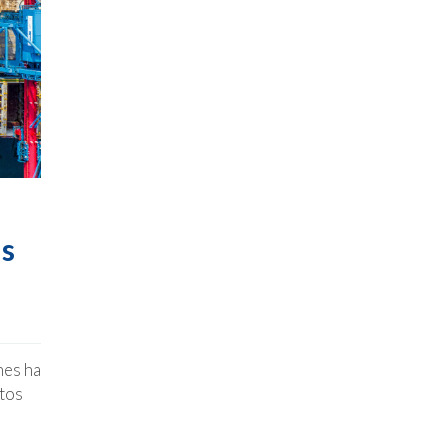
es
nes ha
atos