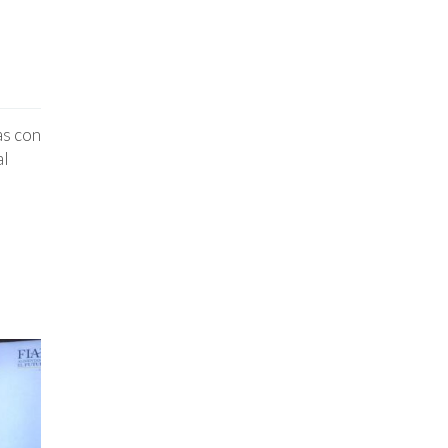
as con
al