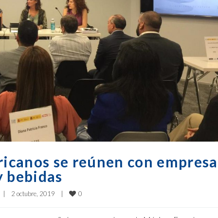
icanos se reúnen con empresa
y bebidas
0
|
2 octubre, 2019    
|