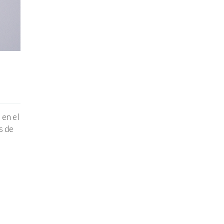
 en el
s de