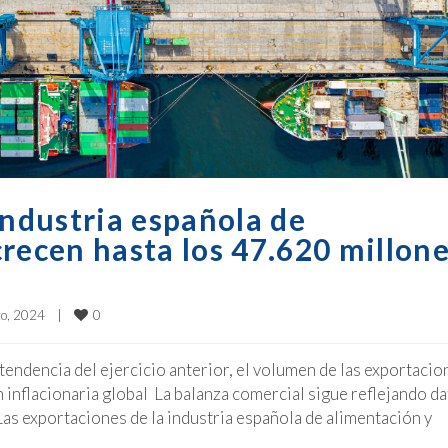
industria española de
recen hasta los 47.620 millon
0
, 2024    
|
endencia del ejercicio anterior, el volumen de las exportacio
 inflacionaria global La balanza comercial sigue reflejando d
as exportaciones de la industria española de alimentación y