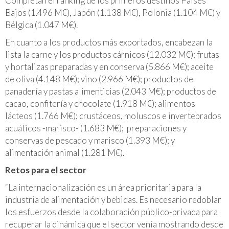
Completan el ranking de los primeros destinos Países
Bajos (1.496 M€), Japón (1.138 M€), Polonia (1.104 M€) y
Bélgica (1.047 M€).
En cuanto a los productos más exportados, encabezan la
lista la carne y los productos cárnicos (12.032 M€); frutas
y hortalizas preparadas y en conserva (5.866 M€); aceite
de oliva (4.148 M€); vino (2.966 M€); productos de
panadería y pastas alimenticias (2.043 M€); productos de
cacao, confitería y chocolate (1.918 M€); alimentos
lácteos (1.766 M€); crustáceos, moluscos e invertebrados
acuáticos -marisco- (1.683 M€); preparaciones y
conservas de pescado y marisco (1.393 M€); y
alimentación animal (1.281 M€).
Retos para el sector
“La internacionalización es un área prioritaria para la
industria de alimentación y bebidas. Es necesario redoblar
los esfuerzos desde la colaboración público-privada para
recuperar la dinámica que el sector venía mostrando desde