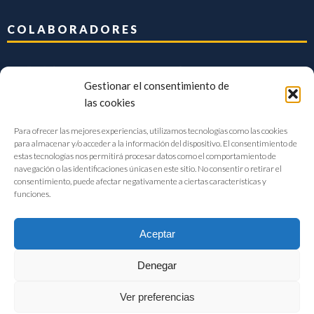
COLABORADORES
Gestionar el consentimiento de
las cookies
Para ofrecer las mejores experiencias, utilizamos tecnologías como las cookies
para almacenar y/o acceder a la información del dispositivo. El consentimiento de
estas tecnologías nos permitirá procesar datos como el comportamiento de
navegación o las identificaciones únicas en este sitio. No consentir o retirar el
consentimiento, puede afectar negativamente a ciertas características y
funciones.
Aceptar
Denegar
FIAB Federación Española de Industrias de la Alimentación y Bebidas
Ver preferencias