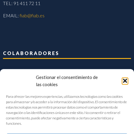
TEL: 91 411 72 11
EMAIL:
fiab@fiab.es
COLABORADORES
Gestionar el consentimiento de
las cookies
Para ofrecer las mejores experiencias, utilizamos tecnologías como las cookies
para almacenar y/o acceder a la información del dispositivo. El consentimiento de
estas tecnologías nos permitirá procesar datos como el comportamiento de
navegación o las identificaciones únicas en este sitio. No consentir o retirar el
consentimiento, puede afectar negativamente a ciertas características y
funciones.