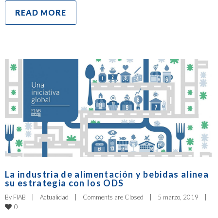
READ MORE
La industria de alimentación y bebidas alinea
su estrategia con los ODS
By 
FIAB
|
Actualidad
|
Comments are Closed
|
5 marzo, 2019    
|
0