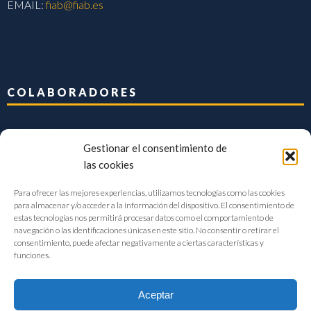
EMAIL:
fiab@fiab.es
COLABORADORES
Gestionar el consentimiento de
las cookies
Para ofrecer las mejores experiencias, utilizamos tecnologías como las cookies
para almacenar y/o acceder a la información del dispositivo. El consentimiento de
estas tecnologías nos permitirá procesar datos como el comportamiento de
navegación o las identificaciones únicas en este sitio. No consentir o retirar el
consentimiento, puede afectar negativamente a ciertas características y
funciones.
Aceptar