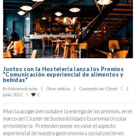
Juntos con la Hostelería lanza los Premios
“Comunicación experiencial de alimentos y
bebidas”
By 
fiabcomunicacion
|
Otras noticias
|
Comments are Closed
|
2 
1
junio, 2022    
|
Murcia acogerá en octubre la entrega de los premios, en el
marco del Cluster de Sostenibilidad y Economía circular
en hostelería Pretenden poner en valor el aspecto
experiencial de nuestra gastronomía y socialización en