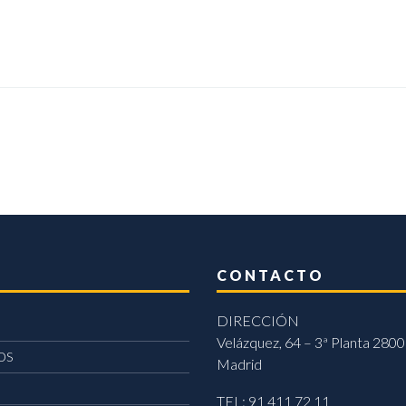
CONTACTO
DIRECCIÓN
Velázquez, 64 – 3ª Planta 2800
OS
Madrid
TEL: 91 411 72 11