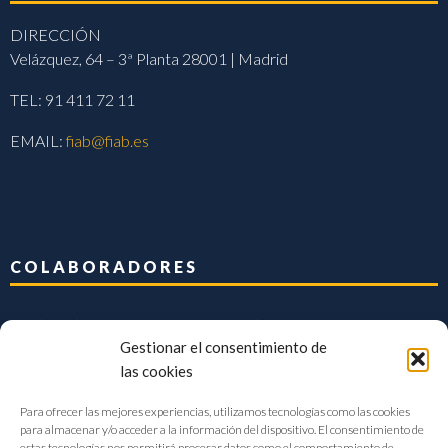
DIRECCIÓN
Velázquez, 64 – 3ª Planta 28001 | Madrid
TEL: 91 411 72 11
EMAIL:
fiab@fiab.es
COLABORADORES
Gestionar el consentimiento de
las cookies
Para ofrecer las mejores experiencias, utilizamos tecnologías como las cookies
para almacenar y/o acceder a la información del dispositivo. El consentimiento de
estas tecnologías nos permitirá procesar datos como el comportamiento de