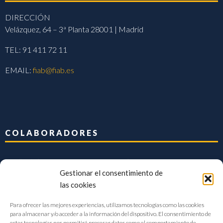
DIRECCIÓN
Velázquez, 64 – 3ª Planta 28001 | Madrid
TEL: 91 411 72 11
EMAIL:
fiab@fiab.es
COLABORADORES
Gestionar el consentimiento de
las cookies
Para ofrecer las mejores experiencias, utilizamos tecnologías como las cookies
para almacenar y/o acceder a la información del dispositivo. El consentimiento de
estas tecnologías nos permitirá procesar datos como el comportamiento de